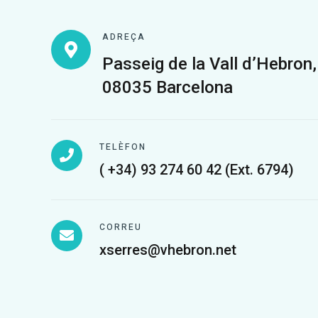
ADREÇA
Passeig de la Vall d’Hebron
08035 Barcelona
TELÈFON
( +34) 93 274 60 42 (Ext. 6794)
CORREU
xserres@vhebron.net