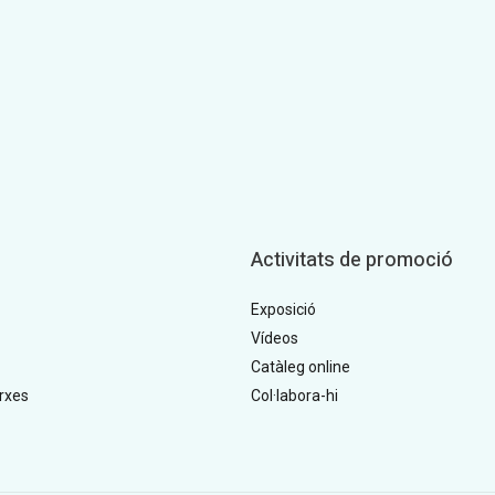
Activitats de promoció
Exposició
Vídeos
Catàleg online
rxes
Col·labora-hi